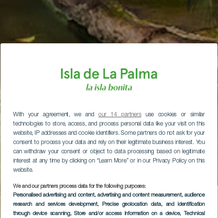
With your agreement, we and
our 14 partners
use cookies or similar
technologies to store, access, and process personal data like your visit on this
website, IP addresses and cookie identifiers. Some partners do not ask for your
consent to process your data and rely on their legitimate business interest. You
can withdraw your consent or object to data processing based on legitimate
interest at any time by clicking on “Learn More” or in our Privacy Policy on this
website.
We and our partners process data for the following purposes:
Personalised advertising and content, advertising and content measurement, audience
research and services development
, Precise geolocation data, and identification
through device scanning
, Store and/or access information on a device
, Technical