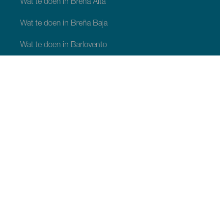
Wat te doen in Breña Alta
Wat te doen in Breña Baja
Wat te doen in Barlovento
Wat te doen in Garafia
Wat te doen in Los Llanos de Aridane
Wat te doen in Puntagorda
Wat te doen in San Andrés y Sauces
Wat te doen in Tijarafe
Wat te doen in Villa de Mazo