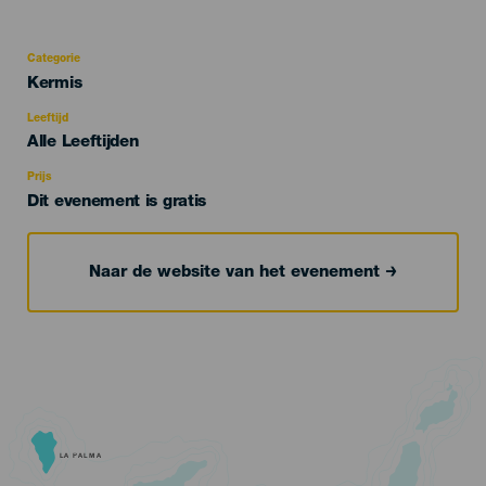
Categorie
Categoría
Kermis
del
evento
Leeftijd
Edad
Alle Leeftijden
Recomendada
Prijs
Dit evenement is gratis
Naar de website van het evenement
LA PALMA