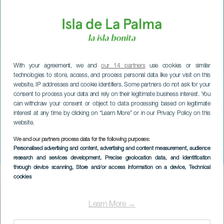
With your agreement, we and
our 14 partners
use cookies or similar
technologies to store, access, and process personal data like your visit on this
website, IP addresses and cookie identifiers. Some partners do not ask for your
consent to process your data and rely on their legitimate business interest. You
can withdraw your consent or object to data processing based on legitimate
interest at any time by clicking on “Learn More” or in our Privacy Policy on this
website.
We and our partners process data for the following purposes:
LA PALMA
Personalised advertising and content, advertising and content measurement, audience
Wij zijn wat we eten.
research and services development
, Precise geolocation data, and identification
through device scanning
, Store and/or access information on a device
, Technical
cookies
Imagen
Listado
Learn More →