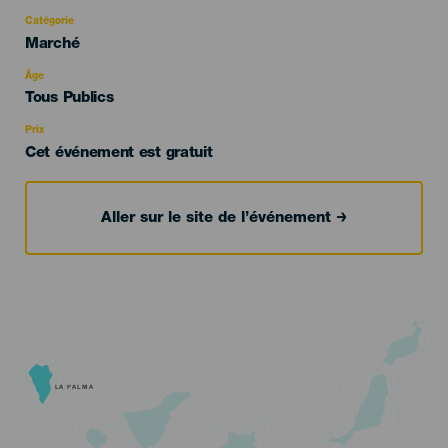
Catégorie
Categoría
Marché
del
evento
Âge
Edad
Tous Publics
Recomendada
Prix
Cet événement est gratuit
Aller sur le site de l’événement
LA PALMA