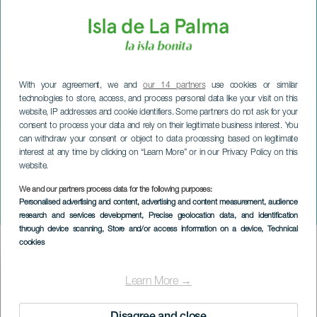
With your agreement, we and
our 14 partners
use cookies or similar
technologies to store, access, and process personal data like your visit on this
website, IP addresses and cookie identifiers. Some partners do not ask for your
consent to process your data and rely on their legitimate business interest. You
can withdraw your consent or object to data processing based on legitimate
interest at any time by clicking on “Learn More” or in our Privacy Policy on this
website.
LA PALMA
Nous sommes ce que nous
We and our partners process data for the following purposes:
Personalised advertising and content, advertising and content measurement, audience
mangeons
research and services development
, Precise geolocation data, and identification
through device scanning
, Store and/or access information on a device
, Technical
cookies
Imagen
Listado
Learn More →