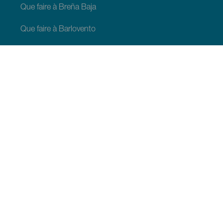
Que faire à Breña Baja
Que faire à Barlovento
Que faire à Garafia
Que faire à Los Llanos de Aridane
Que faire à Puntagorda
Que faire à San Andrés y Sauces
Que faire à Tijarafe
Que faire à Villa de Mazo
À VOIR ET À FAIRE