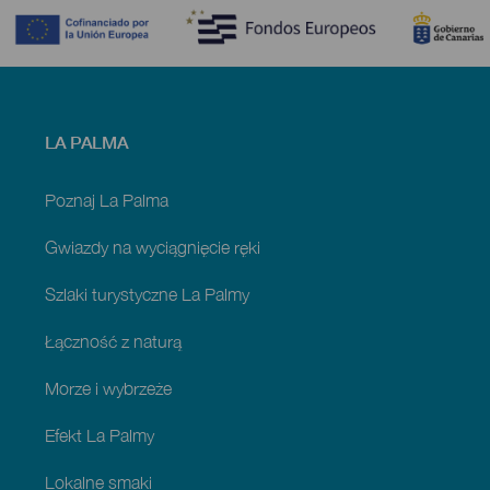
Menú
LA PALMA
footer
La
Palma
Poznaj La Palma
Gwiazdy na wyciągnięcie ręki
Szlaki turystyczne La Palmy
Łączność z naturą
Morze i wybrzeże
Efekt La Palmy
Lokalne smaki