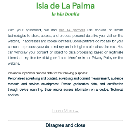
With your agreement, we and
our 14 partners
use cookies or similar
technologies to store, access, and process personal data like your visit on this
website, IP addresses and cookie identifiers. Some partners do not ask for your
consent to process your data and rely on their legitimate business interest. You
can withdraw your consent or object to data processing based on legitimate
interest at any time by clicking on “Learn More” or in our Privacy Policy on this
website.
LA PALMA
We and our partners process data for the following purposes:
Personalised advertising and content, advertising and content measurement, audience
Jesteśmy tym, co jemy
research and services development
, Precise geolocation data, and identification
through device scanning
, Store and/or access information on a device
, Technical
cookies
Imagen
Listado
Learn More →
Disagree and close