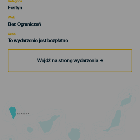
Kategoria
Categoría
Festyn
del
evento
Wiek
Edad
Bez Ograniczeń
Recomendada
Cena
To wydarzenie jest bezpłatne
Wejdź na stronę wydarzenia
LA PALMA