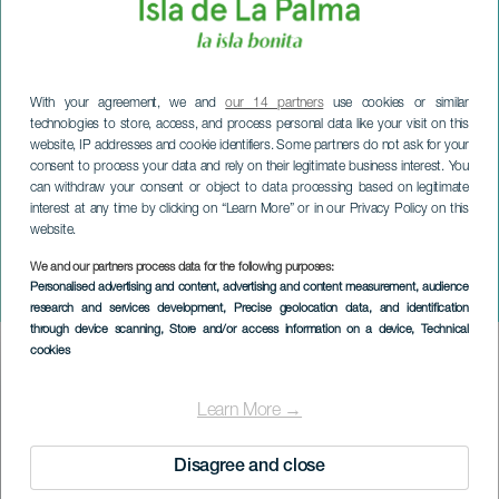
With your agreement, we and
our 14 partners
use cookies or similar
technologies to store, access, and process personal data like your visit on this
website, IP addresses and cookie identifiers. Some partners do not ask for your
consent to process your data and rely on their legitimate business interest. You
can withdraw your consent or object to data processing based on legitimate
interest at any time by clicking on “Learn More” or in our Privacy Policy on this
website.
LA PALMA
We and our partners process data for the following purposes:
Personalised advertising and content, advertising and content measurement, audience
Vi er hva vi spiser
research and services development
, Precise geolocation data, and identification
through device scanning
, Store and/or access information on a device
, Technical
cookies
Imagen
Listado
Learn More →
Disagree and close