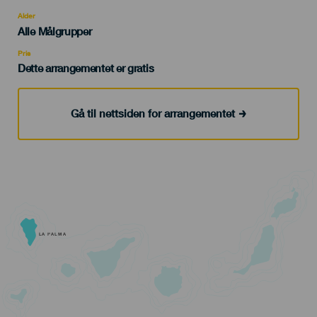
del
evento
Alder
Edad
Alle Målgrupper
Recomendada
Pris
Dette arrangementet er gratis
Gå til nettsiden for arrangementet
LA PALMA