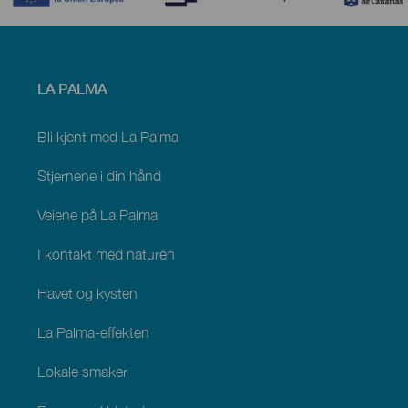
Menú
LA PALMA
footer
La
Palma
Bli kjent med La Palma
Stjernene i din hånd
Veiene på La Palma
I kontakt med naturen
Havet og kysten
La Palma-effekten
Lokale smaker