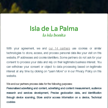
With your agreement, we and
our 14 partners
use cookies or similar
technologies to store, access, and process personal data like your visit on this
website, IP addresses and cookie identifiers. Some partners do not ask for your
consent to process your data and rely on their legitimate business interest. You
can withdraw your consent or object to data processing based on legitimate
interest at any time by clicking on “Learn More” or in our Privacy Policy on this
website.
We and our partners process data for the following purposes:
Personalised advertising and content, advertising and content measurement, audience
research and services development
, Precise geolocation data, and identification
through device scanning
, Store and/or access information on a device
, Technical
cookies