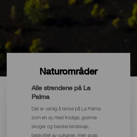
Naturområder
Alle strendene på La
Palma
Det er vanlig å tenke på La Palma
som en øy med frodige, grønne
skoger og barske landskap,
beskyttet av vulkaner, men øyas