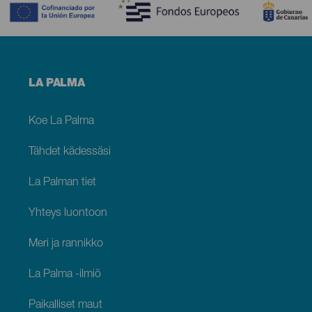
Menú
LA PALMA
footer
La
Palma
Koe La Palma
Tähdet kädessäsi
La Palman tiet
Yhteys luontoon
Meri ja rannikko
La Palma -ilmiö
Paikalliset maut