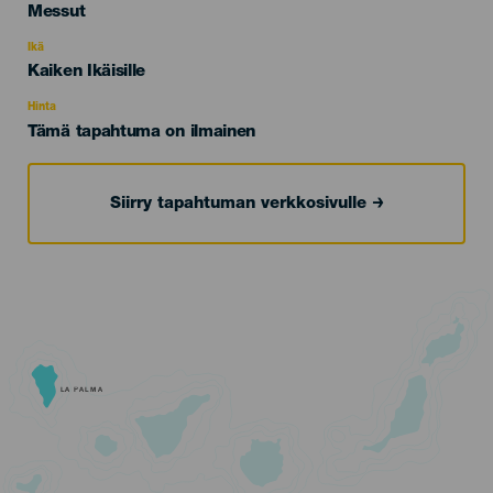
Categoría
Messut
del
evento
Ikä
Edad
Kaiken Ikäisille
Recomendada
Hinta
Tämä tapahtuma on ilmainen
Siirry tapahtuman verkkosivulle
LA PALMA