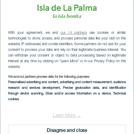
With your agreement, we and
our 14 partners
use cookies or similar
technologies to store, access, and process personal data like your visit on this
website, IP addresses and cookie identifiers. Some partners do not ask for your
consent to process your data and rely on their legitimate business interest. You
can withdraw your consent or object to data processing based on legitimate
interest at any time by clicking on “Learn More” or in our Privacy Policy on this
website.
We and our partners process data for the following purposes:
LA PALMA
Personalised advertising and content, advertising and content measurement, audience
Olemme mitä syömme
research and services development
, Precise geolocation data, and identification
through device scanning
, Store and/or access information on a device
, Technical
cookies
Imagen
Listado
Learn More →
Disagree and close