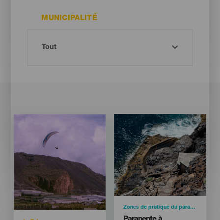
MUNICIPALITÉ
Imagen
Imagen
Imagen
Imagen
Listado
Listado
Categoría
Zones de pratique du parapente
Titular
Parapente à