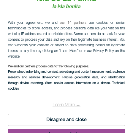
With your agreement, we and
our 14 partners
use cookies or similar
technologies to store, access, and process personal data like your visit on this
website, IP addresses and cookie identifiers. Some partners do not ask for your
consent to process your data and rely on their legitimate business interest. You
can withdraw your consent or object to data processing based on legitimate
interest at any time by clicking on “Learn More” or in our Privacy Policy on this
website.
We and our partners process data for the following purposes:
Personalised advertising and content, advertising and content measurement, audience
research and services development
, Precise geolocation data, and identification
through device scanning
, Store and/or access information on a device
, Technical
cookies
Learn More →
Disagree and close