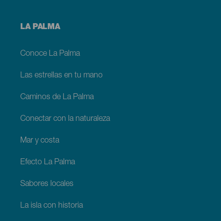
Menú
LA PALMA
footer
La
Palma
Conoce La Palma
Las estrellas en tu mano
Caminos de La Palma
Conectar con la naturaleza
Mar y costa
Efecto La Palma
Sabores locales
La isla con historia