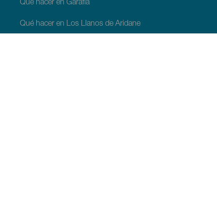
Qué hacer en Garafia
Qué hacer en Los Llanos de Aridane
Qué hacer en Puntagorda
Qué hacer en San Andrés y Sauces
Qué hacer en Tijarafe
Qué hacer en Villa de Mazo
QUE VER Y HACER
Observación de estrellas en La Palma
Senderos en La Palma