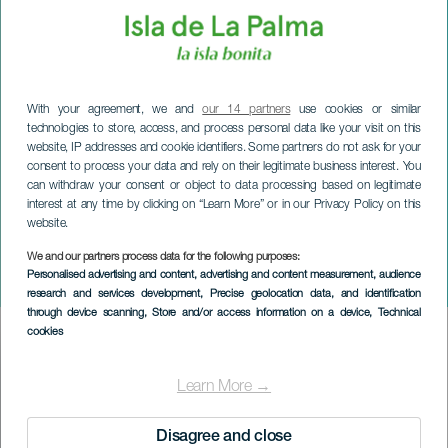
With your agreement, we and
our 14 partners
use cookies or similar
technologies to store, access, and process personal data like your visit on this
website, IP addresses and cookie identifiers. Some partners do not ask for your
consent to process your data and rely on their legitimate business interest. You
can withdraw your consent or object to data processing based on legitimate
interest at any time by clicking on “Learn More” or in our Privacy Policy on this
website.
We and our partners process data for the following purposes:
LA PALMA
Personalised advertising and content, advertising and content measurement, audience
Pasión Almodóvar
research and services development
, Precise geolocation data, and identification
through device scanning
, Store and/or access information on a device
, Technical
cookies
Imagen
Listado
Learn More →
Disagree and close