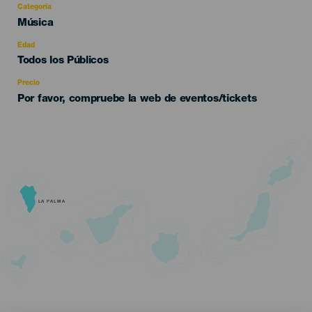
Categoría
Categoría
Música
del
evento
Edad
Edad
Todos los Públicos
Recomendada
Precio
Por favor, compruebe la web de eventos/tickets
LA PALMA