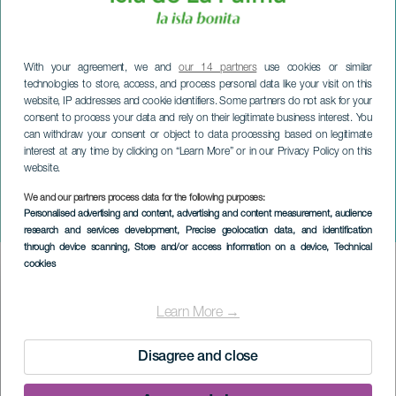
With your agreement, we and
our 14 partners
use cookies or similar
technologies to store, access, and process personal data like your visit on this
website, IP addresses and cookie identifiers. Some partners do not ask for your
consent to process your data and rely on their legitimate business interest. You
can withdraw your consent or object to data processing based on legitimate
interest at any time by clicking on “Learn More” or in our Privacy Policy on this
website.
We and our partners process data for the following purposes:
LA PALMA
Personalised advertising and content, advertising and content measurement, audience
Pasión Almodóvar
research and services development
, Precise geolocation data, and identification
through device scanning
, Store and/or access information on a device
, Technical
cookies
Imagen
Listado
Learn More →
Disagree and close