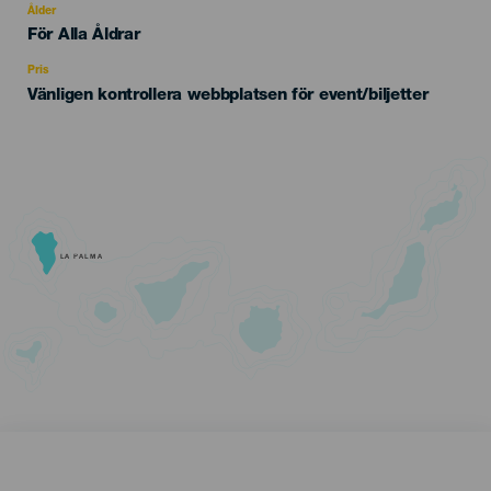
evento
Ålder
Edad
För Alla Åldrar
Recomendada
Pris
Vänligen kontrollera webbplatsen för event/biljetter
LA PALMA