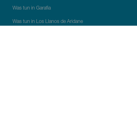
Was tun in Garafia
Was tun in Los Llanos de Aridane
Was tun in Puntagorda
Was tun in San Andrés y Sauces
Was tun in Tijarafe
Was tun in Villa de Mazo
SEHEN UND ERLEBEN
Sternenbeobachtung auf La Palma