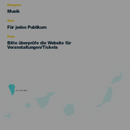
Kategorie
Categoría
Musik
del
evento
Alter
Edad
Für jedes Publikum
Recomendada
Preis
Bitte überprüfe die Website für
Veranstaltungen/Tickets
LA PALMA