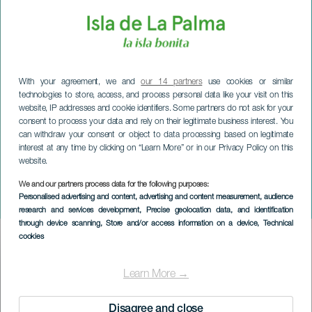
With your agreement, we and
our 14 partners
use cookies or similar
technologies to store, access, and process personal data like your visit on this
website, IP addresses and cookie identifiers. Some partners do not ask for your
consent to process your data and rely on their legitimate business interest. You
can withdraw your consent or object to data processing based on legitimate
interest at any time by clicking on “Learn More” or in our Privacy Policy on this
website.
We and our partners process data for the following purposes:
LA PALMA
Personalised advertising and content, advertising and content measurement, audience
Pasión Almodóvar
research and services development
, Precise geolocation data, and identification
through device scanning
, Store and/or access information on a device
, Technical
cookies
Imagen
Listado
Learn More →
Disagree and close