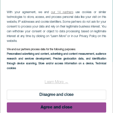
With your agreement, we and
our 14 partners
use cookies or similar
technologies to store, access, and process personal data like your visit on this
website, IP addresses and cookie identifiers. Some partners do not ask for your
consent to process your data and rely on their legitimate business interest. You
can withdraw your consent or object to data processing based on legitimate
interest at any time by clicking on “Learn More” or in our Privacy Policy on this
website.
LA PALMA
We and our partners process data for the following purposes:
Personalised advertising and content, advertising and content measurement, audience
Pasión Almodóvar
research and services development
, Precise geolocation data, and identification
through device scanning
, Store and/or access information on a device
, Technical
cookies
Imagen
Listado
Learn More →
Disagree and close
Agree and close