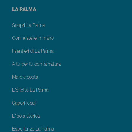
Menú
LA PALMA
footer
La
Palma
Scopri La Palma
Con le stelle in mano
I sentieri di La Palma
A tu per tu con la natura
Mare e costa
L'effetto La Palma
Sapori locali
L'isola storica
Esperienze La Palma