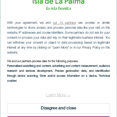
With your agreement, we and
our 14 partners
use cookies or similar
technologies to store, access, and process personal data like your visit on this
website, IP addresses and cookie identifiers. Some partners do not ask for your
consent to process your data and rely on their legitimate business interest. You
can withdraw your consent or object to data processing based on legitimate
interest at any time by clicking on “Learn More” or in our Privacy Policy on this
website.
We and our partners process data for the following purposes:
LA PALMA
Personalised advertising and content, advertising and content measurement, audience
Pasión Almodóvar
research and services development
, Precise geolocation data, and identification
through device scanning
, Store and/or access information on a device
, Technical
cookies
Imagen
Listado
Learn More →
Disagree and close