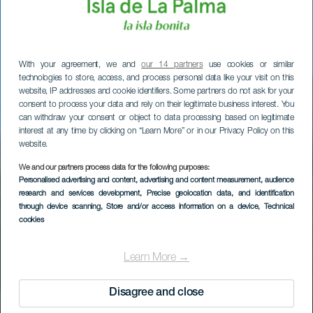
With your agreement, we and
our 14 partners
use cookies or similar
technologies to store, access, and process personal data like your visit on this
website, IP addresses and cookie identifiers. Some partners do not ask for your
consent to process your data and rely on their legitimate business interest. You
can withdraw your consent or object to data processing based on legitimate
interest at any time by clicking on “Learn More” or in our Privacy Policy on this
website.
We and our partners process data for the following purposes:
Personalised advertising and content, advertising and content measurement, audience
research and services development
, Precise geolocation data, and identification
through device scanning
, Store and/or access information on a device
, Technical
cookies
PUNTALLANA, UN MUNICIPIO DE LEYENDA
Puntallana
Learn More →
Disagree and close