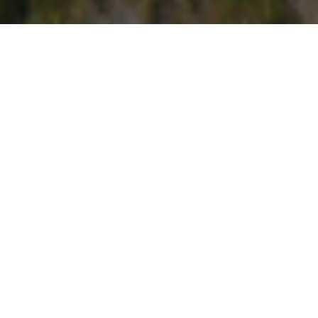
Puntallana liegt im Osten von La Palma und
ist eine landwirtschaftliche Gemeinde, die
sich durch ihre ausgedehnten und
fruchtbaren Bananenplantagen, ihren
ökologischen Landbau und ihre
Verbundenheit mit der Tradition auszeichnet.
Sie ist auch die Heimat der mythischen
Legende des Salto del Enamorado.
In der Umgebung findet man herrliche
Landschaften wie Laurisilva und
Monteverde, steile Schluchten und den
Strand von Nogales, einen der besten
Strände von La Palma zum Surfen.