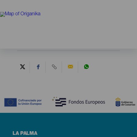
Contenido
Menú
LA PALMA