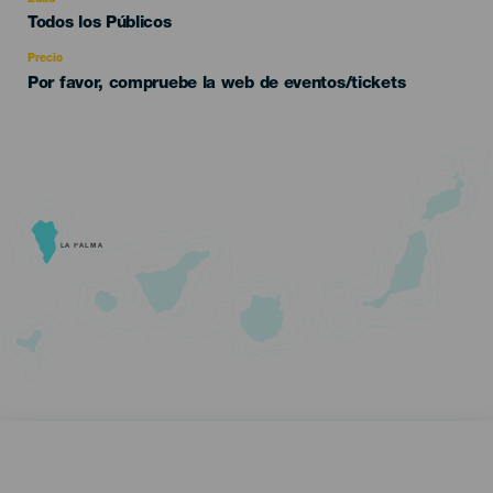
Edad
Todos los Públicos
Recomendada
Precio
Por favor, compruebe la web de eventos/tickets
LA PALMA