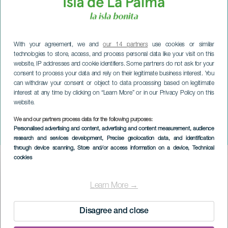
With your agreement, we and
our 14 partners
use cookies or similar
technologies to store, access, and process personal data like your visit on this
website, IP addresses and cookie identifiers. Some partners do not ask for your
consent to process your data and rely on their legitimate business interest. You
can withdraw your consent or object to data processing based on legitimate
interest at any time by clicking on “Learn More” or in our Privacy Policy on this
website.
We and our partners process data for the following purposes:
LA PALMA
Personalised advertising and content, advertising and content measurement, audience
Origanika
research and services development
, Precise geolocation data, and identification
through device scanning
, Store and/or access information on a device
, Technical
cookies
Imagen
Listado
Learn More →
Disagree and close