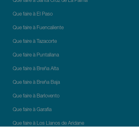
Que faire à Santa Cruz de La Palma
Que faire à El Paso
Que faire à Fuencaliente
Que faire à Tazacorte
Que faire à Puntallana
Que faire à Breña Alta
Que faire à Breña Baja
Que faire à Barlovento
Que faire à Garafia
Que faire à Los Llanos de Aridane
Que faire à Puntagorda