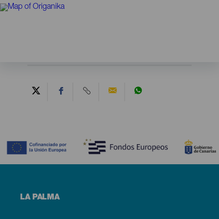
Contenido
Menú
LA PALMA
footer
La