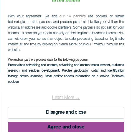
With your agreement, we and
our 14 partners
use cookies or similar
technologies to store, access, and process personal data like your visit on this
website, IP addresses and cookie identifiers. Some partners do not ask for your
consent to process your data and rely on their legitimate business interest. You
can withdraw your consent or object to data processing based on legitimate
interest at any time by clicking on “Learn More” or in our Privacy Policy on this
website.
We and our partners process data for the following purposes:
LA PALMA
Personalised advertising and content, advertising and content measurement, audience
Origanika
research and services development
, Precise geolocation data, and identification
through device scanning
, Store and/or access information on a device
, Technical
cookies
Imagen
Listado
Learn More →
Disagree and close
Agree and close