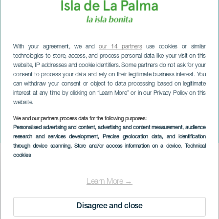
With your agreement, we and
our 14 partners
use cookies or similar
technologies to store, access, and process personal data like your visit on this
website, IP addresses and cookie identifiers. Some partners do not ask for your
consent to process your data and rely on their legitimate business interest. You
can withdraw your consent or object to data processing based on legitimate
interest at any time by clicking on “Learn More” or in our Privacy Policy on this
website.
We and our partners process data for the following purposes:
LA PALMA
Personalised advertising and content, advertising and content measurement, audience
Origanika
research and services development
, Precise geolocation data, and identification
through device scanning
, Store and/or access information on a device
, Technical
cookies
Imagen
Listado
Learn More →
Disagree and close