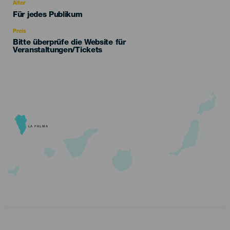
evento
Alter
Edad
Für jedes Publikum
Recomendada
Preis
Bitte überprüfe die Website für
Veranstaltungen/Tickets
LA PALMA