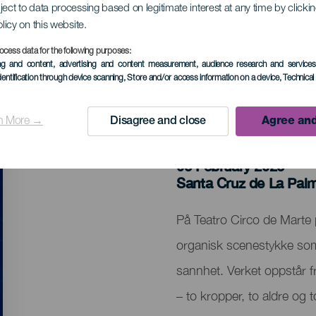
ject to data processing based on legitimate interest at any time by click
olicy on this website.
ocess data for the following purposes:
ing and content, advertising and content measurement, audience research and service
dentification through device scanning
, Store and/or access information on a device
, Technica
n More →
Disagree and close
Agree and
TIDLIGERE AKTIVITET
06 February 2026
Localidad
Santa Cruz de La Pal
Descripción
På Teatro Circo de Marte 
del
organisk scenestykke som 
evento
sannhet. Verket oppstår 
– to kropper, to aldre og 