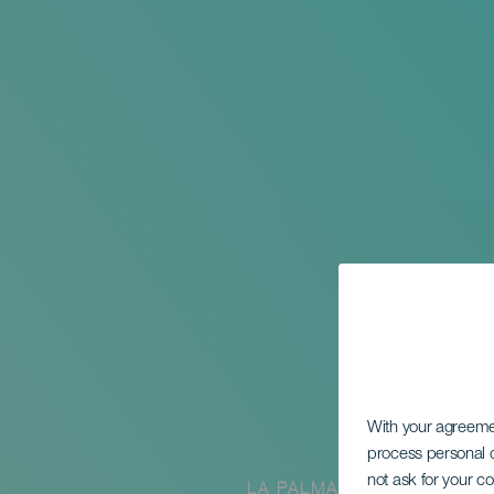
With your agreem
process personal d
not ask for your c
LA PALMA