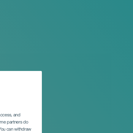
 access, and
Some partners do
. You can withdraw