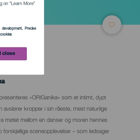
ing on “Learn More”
s development
, Precise
l cookies
 close
ma
presenteres «ORIGanika» som et intimt, dypt
avslører kropper i sin råeste, mest naturlige
fra møtet mellom en danser og moren hennes
to forskjellige sceneopplevelser – som ledsager