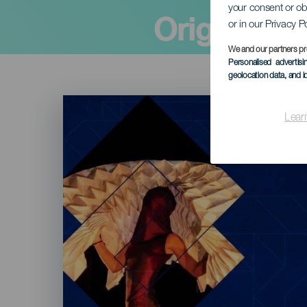
your consent or ob
Origanika
or in our Privacy P
We and our partners pr
Personalised advertis
geolocation data, and i
Imagen
Listado
Lear