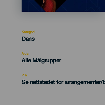
Kategori
Categoría
Dans
del
evento
Alder
Edad
Alle Målgrupper
Recomendada
Pris
Se nettstedet for arrangementer/bi