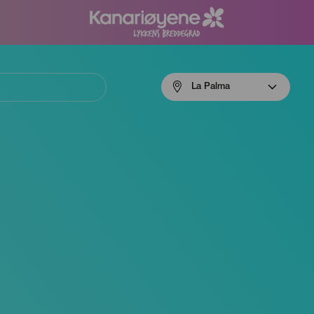
Menú
La Palma
navigation
La
Palma