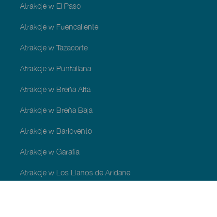
Atrakcje w El Paso
Atrakcje w Fuencaliente
Atrakcje w Tazacorte
Atrakcje w Puntallana
Atrakcje w Breña Alta
Atrakcje w Breña Baja
Atrakcje w Barlovento
Atrakcje w Garafía
Atrakcje w Los Llanos de Aridane
Atrakcje w Puntagorda
Atrakcje w San Andrés y Sauces