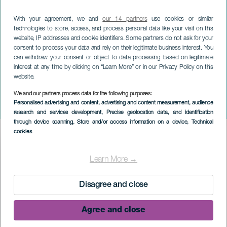
With your agreement, we and
our 14 partners
use cookies or similar
technologies to store, access, and process personal data like your visit on this
website, IP addresses and cookie identifiers. Some partners do not ask for your
consent to process your data and rely on their legitimate business interest. You
can withdraw your consent or object to data processing based on legitimate
interest at any time by clicking on “Learn More” or in our Privacy Policy on this
website.
LA PALMA
We and our partners process data for the following purposes:
Personalised advertising and content, advertising and content measurement, audience
Origanika
research and services development
, Precise geolocation data, and identification
through device scanning
, Store and/or access information on a device
, Technical
cookies
Imagen
Listado
Learn More →
Disagree and close
Agree and close