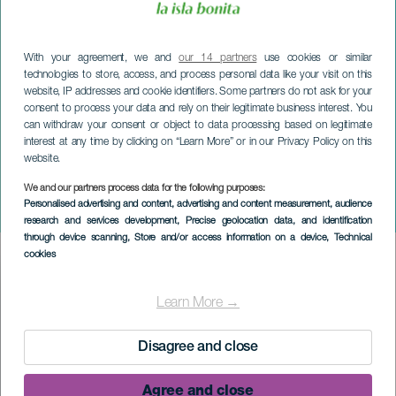
With your agreement, we and
our 14 partners
use cookies or similar
technologies to store, access, and process personal data like your visit on this
website, IP addresses and cookie identifiers. Some partners do not ask for your
consent to process your data and rely on their legitimate business interest. You
can withdraw your consent or object to data processing based on legitimate
interest at any time by clicking on “Learn More” or in our Privacy Policy on this
website.
We and our partners process data for the following purposes:
LA PALMA
Personalised advertising and content, advertising and content measurement, audience
Origanika
research and services development
, Precise geolocation data, and identification
through device scanning
, Store and/or access information on a device
, Technical
cookies
Imagen
Listado
Learn More →
Disagree and close
Agree and close