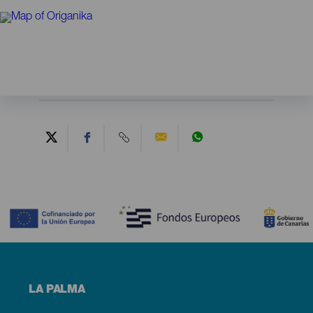
Contenido
Menú
LA PALMA
footer
La