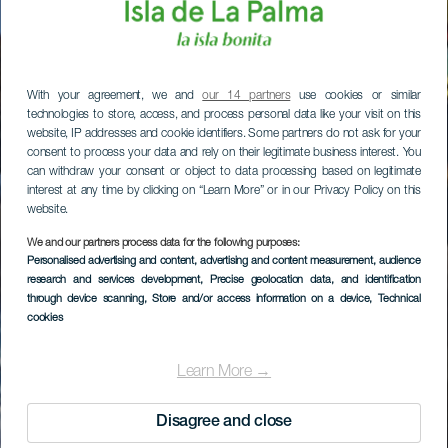
With your agreement, we and
our 14 partners
use cookies or similar
technologies to store, access, and process personal data like your visit on this
website, IP addresses and cookie identifiers. Some partners do not ask for your
consent to process your data and rely on their legitimate business interest. You
can withdraw your consent or object to data processing based on legitimate
interest at any time by clicking on “Learn More” or in our Privacy Policy on this
website.
We and our partners process data for the following purposes:
Personalised advertising and content, advertising and content measurement, audience
research and services development
, Precise geolocation data, and identification
through device scanning
, Store and/or access information on a device
, Technical
cookies
Learn More →
Disagree and close