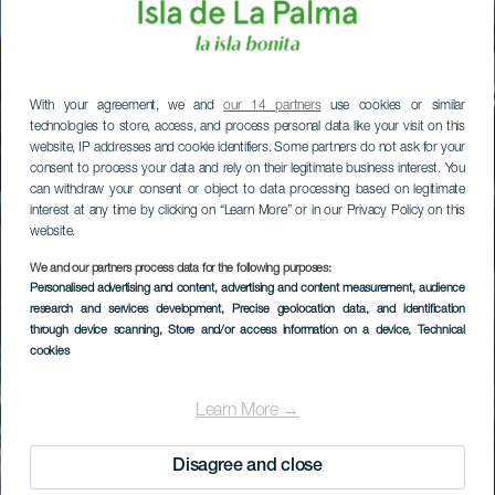
With your agreement, we and
our 14 partners
use cookies or similar
technologies to store, access, and process personal data like your visit on this
website, IP addresses and cookie identifiers. Some partners do not ask for your
consent to process your data and rely on their legitimate business interest. You
can withdraw your consent or object to data processing based on legitimate
interest at any time by clicking on “Learn More” or in our Privacy Policy on this
website.
We and our partners process data for the following purposes:
Personalised advertising and content, advertising and content measurement, audience
research and services development
, Precise geolocation data, and identification
through device scanning
, Store and/or access information on a device
, Technical
cookies
Learn More →
Disagree and close