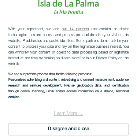
With your agreement, we and
our 14 partners
use cookies or similar
technologies to store, access, and process personal data like your visit on this
website, IP addresses and cookie identifiers. Some partners do not ask for your
consent to process your data and rely on their legitimate business interest. You
can withdraw your consent or object to data processing based on legitimate
interest at any time by clicking on “Learn More” or in our Privacy Policy on this
website.
We and our partners process data for the following purposes:
Personalised advertising and content, advertising and content measurement, audience
research and services development
, Precise geolocation data, and identification
through device scanning
, Store and/or access information on a device
, Technical
cookies
Learn More →
Disagree and close