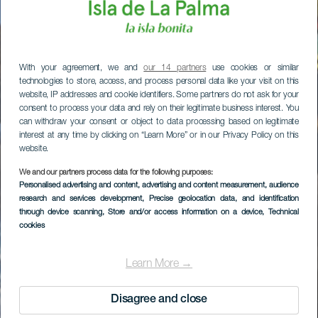
With your agreement, we and
our 14 partners
use cookies or similar
technologies to store, access, and process personal data like your visit on this
website, IP addresses and cookie identifiers. Some partners do not ask for your
consent to process your data and rely on their legitimate business interest. You
can withdraw your consent or object to data processing based on legitimate
interest at any time by clicking on “Learn More” or in our Privacy Policy on this
website.
We and our partners process data for the following purposes:
Personalised advertising and content, advertising and content measurement, audience
research and services development
, Precise geolocation data, and identification
through device scanning
, Store and/or access information on a device
, Technical
cookies
Learn More →
Disagree and close