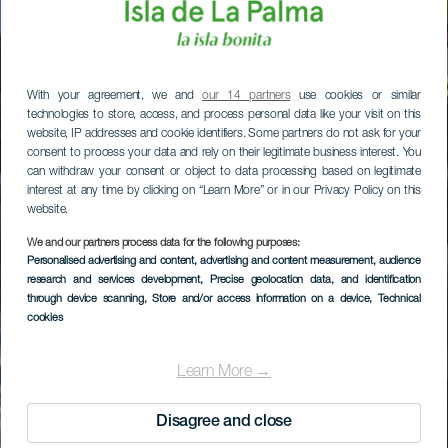
With your agreement, we and
our 14 partners
use cookies or similar
technologies to store, access, and process personal data like your visit on this
website, IP addresses and cookie identifiers. Some partners do not ask for your
consent to process your data and rely on their legitimate business interest. You
can withdraw your consent or object to data processing based on legitimate
interest at any time by clicking on “Learn More” or in our Privacy Policy on this
website.
We and our partners process data for the following purposes:
Personalised advertising and content, advertising and content measurement, audience
research and services development
, Precise geolocation data, and identification
through device scanning
, Store and/or access information on a device
, Technical
cookies
Learn More →
Disagree and close