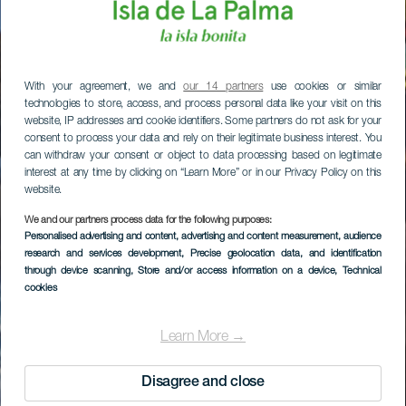
With your agreement, we and
our 14 partners
use cookies or similar
technologies to store, access, and process personal data like your visit on this
website, IP addresses and cookie identifiers. Some partners do not ask for your
consent to process your data and rely on their legitimate business interest. You
can withdraw your consent or object to data processing based on legitimate
interest at any time by clicking on “Learn More” or in our Privacy Policy on this
website.
We and our partners process data for the following purposes:
Personalised advertising and content, advertising and content measurement, audience
research and services development
, Precise geolocation data, and identification
through device scanning
, Store and/or access information on a device
, Technical
cookies
Learn More →
Disagree and close