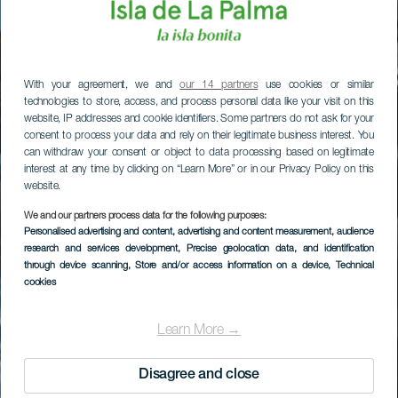
With your agreement, we and
our 14 partners
use cookies or similar
technologies to store, access, and process personal data like your visit on this
website, IP addresses and cookie identifiers. Some partners do not ask for your
consent to process your data and rely on their legitimate business interest. You
can withdraw your consent or object to data processing based on legitimate
interest at any time by clicking on “Learn More” or in our Privacy Policy on this
website.
We and our partners process data for the following purposes:
Personalised advertising and content, advertising and content measurement, audience
research and services development
, Precise geolocation data, and identification
through device scanning
, Store and/or access information on a device
, Technical
cookies
Learn More →
Disagree and close