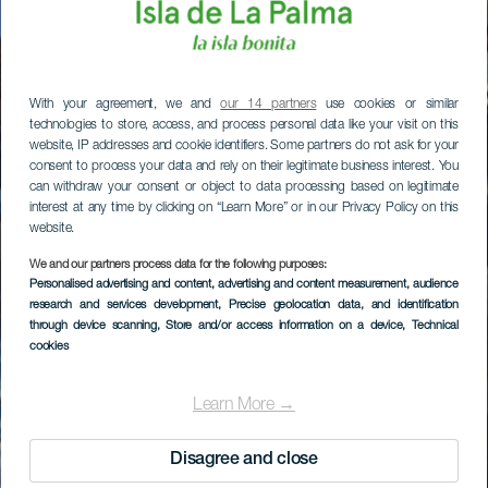
With your agreement, we and
our 14 partners
use cookies or similar
technologies to store, access, and process personal data like your visit on this
website, IP addresses and cookie identifiers. Some partners do not ask for your
consent to process your data and rely on their legitimate business interest. You
can withdraw your consent or object to data processing based on legitimate
interest at any time by clicking on “Learn More” or in our Privacy Policy on this
website.
We and our partners process data for the following purposes:
Personalised advertising and content, advertising and content measurement, audience
research and services development
, Precise geolocation data, and identification
through device scanning
, Store and/or access information on a device
, Technical
cookies
Learn More →
Disagree and close