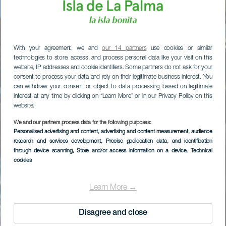
With your agreement, we and
our 14 partners
use cookies or similar
technologies to store, access, and process personal data like your visit on this
website, IP addresses and cookie identifiers. Some partners do not ask for your
consent to process your data and rely on their legitimate business interest. You
can withdraw your consent or object to data processing based on legitimate
interest at any time by clicking on “Learn More” or in our Privacy Policy on this
website.
We and our partners process data for the following purposes:
Personalised advertising and content, advertising and content measurement, audience
research and services development
, Precise geolocation data, and identification
through device scanning
, Store and/or access information on a device
, Technical
cookies
Learn More →
Disagree and close