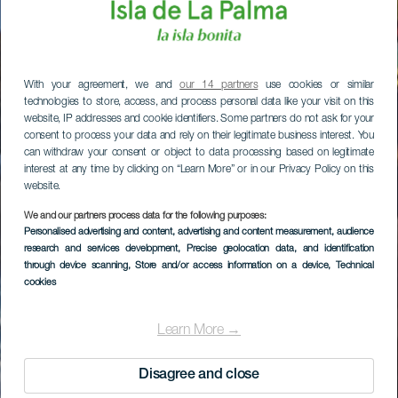
With your agreement, we and
our 14 partners
use cookies or similar
technologies to store, access, and process personal data like your visit on this
website, IP addresses and cookie identifiers. Some partners do not ask for your
consent to process your data and rely on their legitimate business interest. You
can withdraw your consent or object to data processing based on legitimate
interest at any time by clicking on “Learn More” or in our Privacy Policy on this
website.
We and our partners process data for the following purposes:
Personalised advertising and content, advertising and content measurement, audience
research and services development
, Precise geolocation data, and identification
through device scanning
, Store and/or access information on a device
, Technical
cookies
Learn More →
Disagree and close