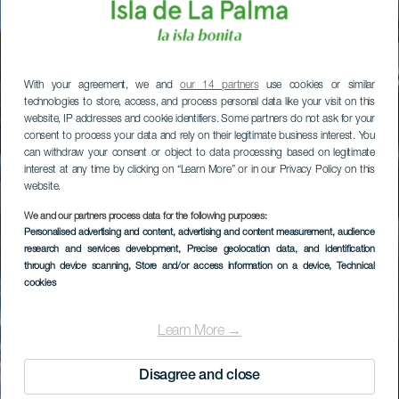
With your agreement, we and
our 14 partners
use cookies or similar
technologies to store, access, and process personal data like your visit on this
website, IP addresses and cookie identifiers. Some partners do not ask for your
consent to process your data and rely on their legitimate business interest. You
can withdraw your consent or object to data processing based on legitimate
interest at any time by clicking on “Learn More” or in our Privacy Policy on this
website.
We and our partners process data for the following purposes:
Personalised advertising and content, advertising and content measurement, audience
research and services development
, Precise geolocation data, and identification
through device scanning
, Store and/or access information on a device
, Technical
cookies
Learn More →
Disagree and close