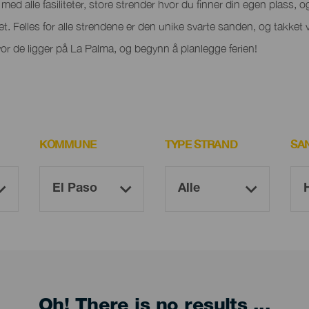
ed alle fasiliteter, store strender hvor du finner din egen plass, og 
het. Felles for alle strendene er den unike svarte sanden, og takket 
r de ligger på La Palma, og begynn å planlegge ferien!
KOMMUNE
TYPE STRAND
SA
Oh! There is no results ...