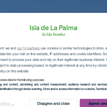
ent, we and
our 14 partners
use cookies or similar technologies to store,
ata like your visit on this website, IP addresses and cookie identifiers. 
onsent to process your data and rely on their legitimate business interest
ject to data processing based on legitimate interest at any time by click
olicy on this website.
ocess data for the following purposes:
ing and content, advertising and content measurement, audience research and service
dentification through device scanning
, Store and/or access information on a device
, Technica
n More →
Disagree and close
Agree and