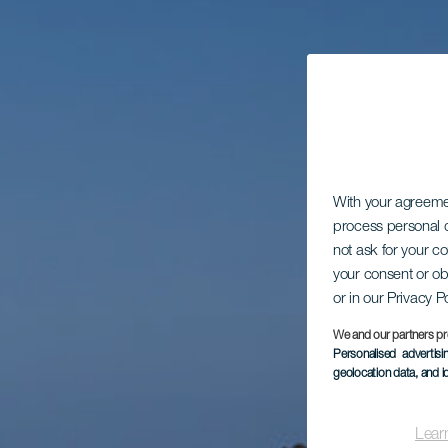
With your agreem
process personal d
not ask for your c
your consent or ob
or in our Privacy P
We and our partners pr
Personalised advertis
geolocation data, and i
Lear