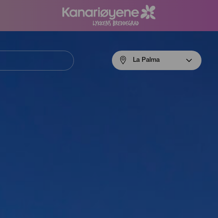
Menú
La Palma
navigation
La
Palma