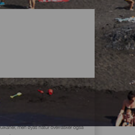
vulkaner, men øyas natur overrasker også