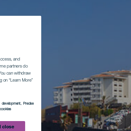
 access, and
Some partners do
. You can withdraw
ing on “Learn More”
s development
, Precise
l cookies
 close