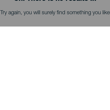
Try again, you will surely find something you like
HVA DU KAN SE OG GJØRE
Stjernekikking på La Palma
Turstier på La Palma
Strender på La Palma
Utsiktspunkter på La Palma