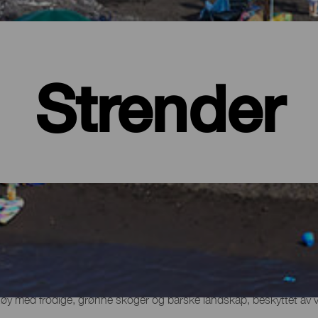
Strender
 øy med frodige, grønne skoger og barske landskap, beskyttet av 