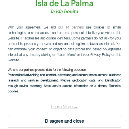
With your agreement, we and
our 14 partners
use cookies or similar
technologies to store, access, and process personal data like your visit on this
website, IP addresses and cookie identifiers. Some partners do not ask for your
consent to process your data and rely on their legitimate business interest. You
can withdraw your consent or object to data processing based on legitimate
interest at any time by clicking on “Learn More” or in our Privacy Policy on this
website.
We and our partners process data for the following purposes:
Personalised advertising and content, advertising and content measurement, audience
research and services development
, Precise geolocation data, and identification
through device scanning
, Store and/or access information on a device
, Technical
cookies
Learn More →
Disagree and close