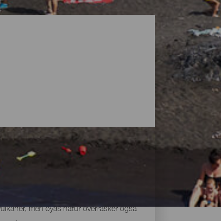
vulkaner, men øyas natur overrasker også