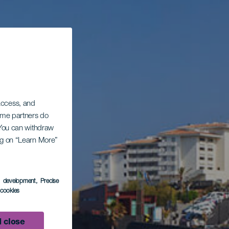
 access, and
Some partners do
. You can withdraw
ing on “Learn More”
s development
, Precise
l cookies
 close