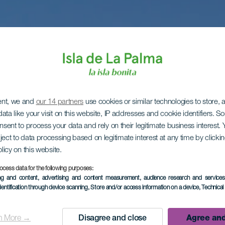
ent, we and
our 14 partners
use cookies or similar technologies to store,
ata like your visit on this website, IP addresses and cookie identifiers. 
onsent to process your data and rely on their legitimate business interest
ject to data processing based on legitimate interest at any time by click
olicy on this website.
ocess data for the following purposes:
ing and content, advertising and content measurement, audience research and service
dentification through device scanning
, Store and/or access information on a device
, Technica
n More →
Disagree and close
Agree and