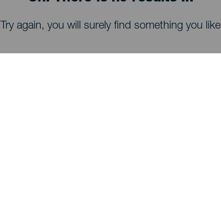
Try again, you will surely find something you like
HVA DU KAN SE OG GJØRE
Stjernekikking på La Palma
Turstier på La Palma
Strender på La Palma
Utsiktspunkter på La Palma