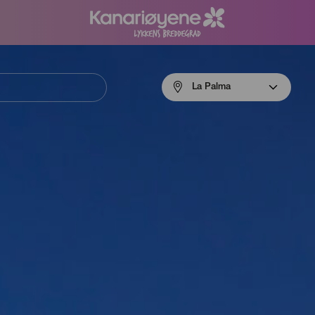
Menú
La Palma
navigation
La
Palma