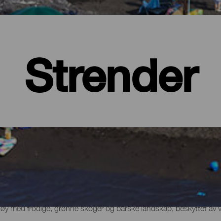
Strender
 øy med frodige, grønne skoger og barske landskap, beskyttet av 