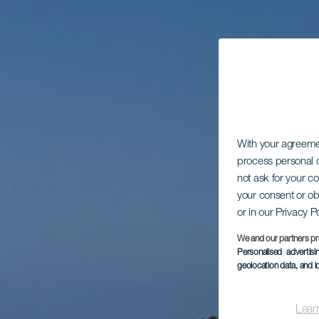
With your agreem
process personal d
not ask for your c
your consent or ob
or in our Privacy P
We and our partners pr
Personalised advertis
geolocation data, and i
Lear