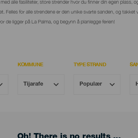
ed alle fasiliteter, store strender hvor du finner din egen plass, og 
het. Felles for alle strendene er den unike svarte sanden, og takket 
r de ligger på La Palma, og begynn å planlegge ferien!
KOMMUNE
TYPE STRAND
SA
Oh! There is no results ...