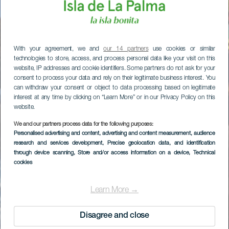
With your agreement, we and
our 14 partners
use cookies or similar
technologies to store, access, and process personal data like your visit on this
website, IP addresses and cookie identifiers. Some partners do not ask for your
consent to process your data and rely on their legitimate business interest. You
can withdraw your consent or object to data processing based on legitimate
interest at any time by clicking on “Learn More” or in our Privacy Policy on this
website.
We and our partners process data for the following purposes:
Personalised advertising and content, advertising and content measurement, audience
research and services development
, Precise geolocation data, and identification
through device scanning
, Store and/or access information on a device
, Technical
cookies
Learn More →
Disagree and close