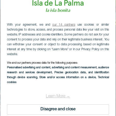
With your agreement, we and
our 14 partners
use cookies or similar
technologies to store, access, and process personal data like your visit on this
website, IP addresses and cookie identifiers. Some partners do not ask for your
consent to process your data and rely on their legitimate business interest. You
can withdraw your consent or object to data processing based on legitimate
interest at any time by clicking on “Learn More” or in our Privacy Policy on this
website.
We and our partners process data for the following purposes:
Personalised advertising and content, advertising and content measurement, audience
research and services development
, Precise geolocation data, and identification
through device scanning
, Store and/or access information on a device
, Technical
cookies
Learn More →
Disagree and close