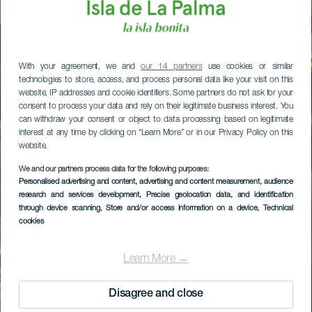
With your agreement, we and
our 14 partners
use cookies or similar
technologies to store, access, and process personal data like your visit on this
website, IP addresses and cookie identifiers. Some partners do not ask for your
consent to process your data and rely on their legitimate business interest. You
can withdraw your consent or object to data processing based on legitimate
interest at any time by clicking on “Learn More” or in our Privacy Policy on this
website.
We and our partners process data for the following purposes:
Personalised advertising and content, advertising and content measurement, audience
research and services development
, Precise geolocation data, and identification
through device scanning
, Store and/or access information on a device
, Technical
cookies
Learn More →
Disagree and close