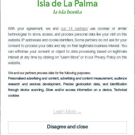
With your agreement, we and
our 14 partners
use cookies or similar
technologies to store, access, and process personal data like your visit on this
website, IP addresses and cookie identifiers. Some partners do not ask for your
consent to process your data and rely on their legitimate business interest. You
can withdraw your consent or object to data processing based on legitimate
interest at any time by clicking on “Learn More” or in our Privacy Policy on this
website.
We and our partners process data for the following purposes:
Personalised advertising and content, advertising and content measurement, audience
research and services development
, Precise geolocation data, and identification
through device scanning
, Store and/or access information on a device
, Technical
cookies
Learn More →
Disagree and close