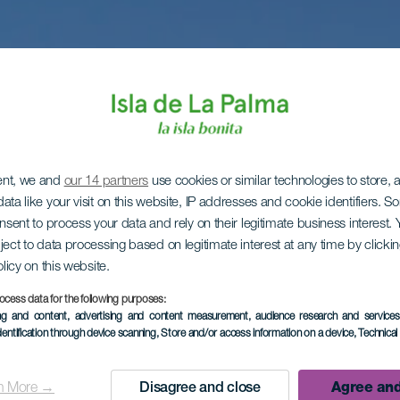
ent, we and
our 14 partners
use cookies or similar technologies to store,
ata like your visit on this website, IP addresses and cookie identifiers. 
onsent to process your data and rely on their legitimate business interest
ject to data processing based on legitimate interest at any time by click
olicy on this website.
ocess data for the following purposes:
ing and content, advertising and content measurement, audience research and service
dentification through device scanning
, Store and/or access information on a device
, Technica
n More →
Disagree and close
Agree and