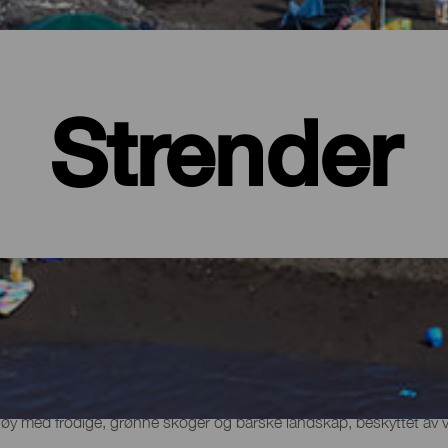
Strender
 øy med frodige, grønne skoger og barske landskap, beskyttet av 