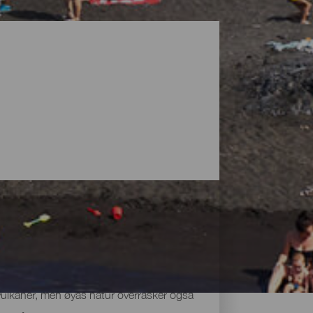
vulkaner, men øyas natur overrasker også