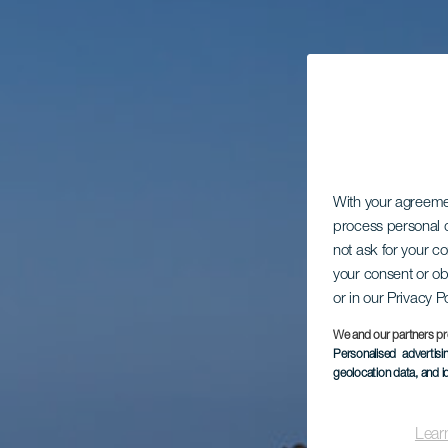
With your agreem
process personal d
not ask for your c
your consent or ob
or in our Privacy P
We and our partners pr
Personalised advertis
geolocation data, and i
Lear