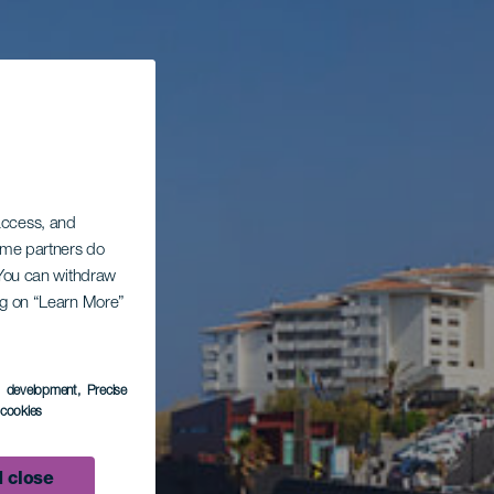
 access, and
Some partners do
. You can withdraw
ing on “Learn More”
s development
, Precise
l cookies
 close