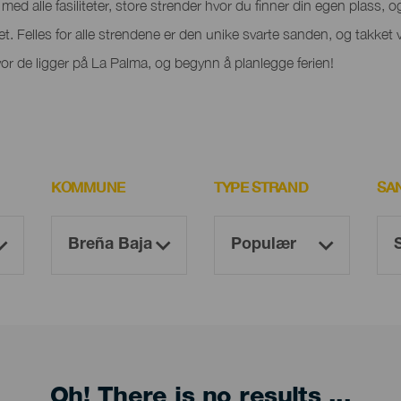
ed alle fasiliteter, store strender hvor du finner din egen plass, og 
het. Felles for alle strendene er den unike svarte sanden, og takket 
r de ligger på La Palma, og begynn å planlegge ferien!
KOMMUNE
TYPE STRAND
SA
Oh! There is no results ...