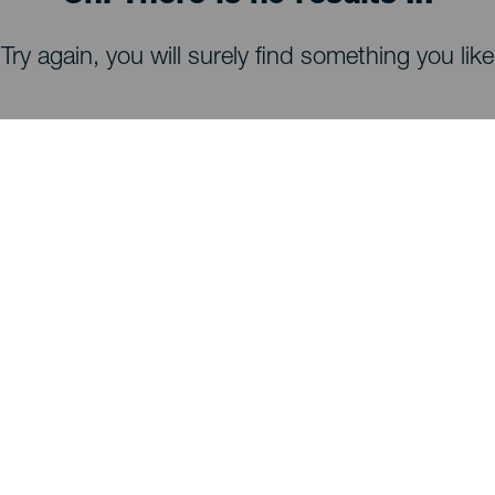
Try again, you will surely find something you like
HVA DU KAN SE OG GJØRE
Stjernekikking på La Palma
Turstier på La Palma
Strender på La Palma
Utsiktspunkter på La Palma