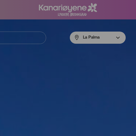
Menú
La Palma
navigation
La
Palma