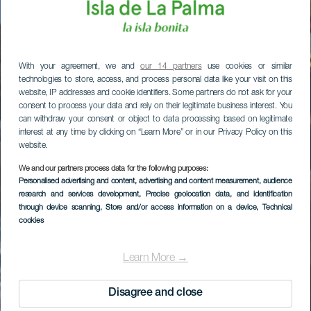
With your agreement, we and
our 14 partners
use cookies or similar
technologies to store, access, and process personal data like your visit on this
website, IP addresses and cookie identifiers. Some partners do not ask for your
consent to process your data and rely on their legitimate business interest. You
can withdraw your consent or object to data processing based on legitimate
interest at any time by clicking on “Learn More” or in our Privacy Policy on this
website.
We and our partners process data for the following purposes:
Personalised advertising and content, advertising and content measurement, audience
research and services development
, Precise geolocation data, and identification
through device scanning
, Store and/or access information on a device
, Technical
cookies
Learn More →
Disagree and close