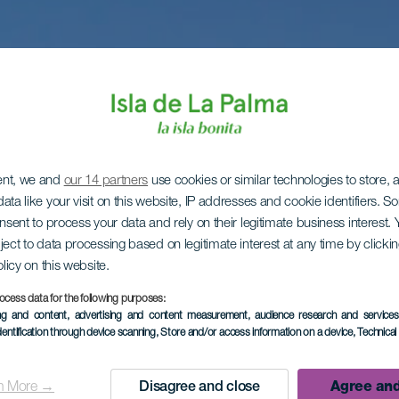
ent, we and
our 14 partners
use cookies or similar technologies to store,
ata like your visit on this website, IP addresses and cookie identifiers. 
onsent to process your data and rely on their legitimate business interest
ject to data processing based on legitimate interest at any time by click
olicy on this website.
ocess data for the following purposes:
ing and content, advertising and content measurement, audience research and service
dentification through device scanning
, Store and/or access information on a device
, Technica
n More →
Disagree and close
Agree and