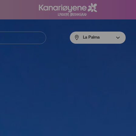
Menú
La Palma
navigation
La
Palma