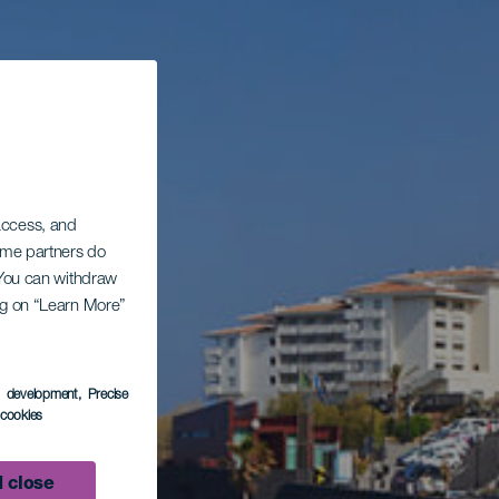
 access, and
Some partners do
. You can withdraw
ing on “Learn More”
s development
, Precise
l cookies
 close