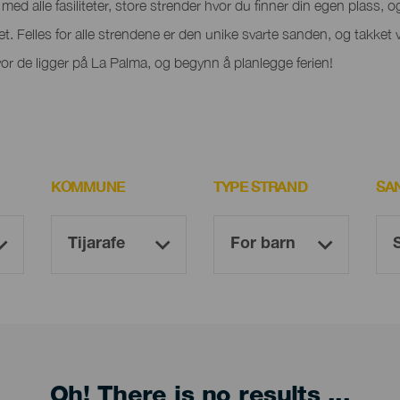
ed alle fasiliteter, store strender hvor du finner din egen plass, og 
het. Felles for alle strendene er den unike svarte sanden, og takket 
r de ligger på La Palma, og begynn å planlegge ferien!
KOMMUNE
TYPE STRAND
SA
Oh! There is no results ...