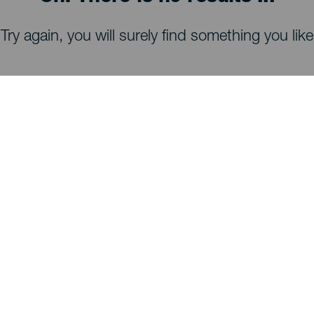
Try again, you will surely find something you like
HVA DU KAN SE OG GJØRE
Stjernekikking på La Palma
Turstier på La Palma
Strender på La Palma
Utsiktspunkter på La Palma