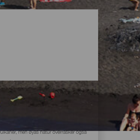
vulkaner, men øyas natur overrasker også