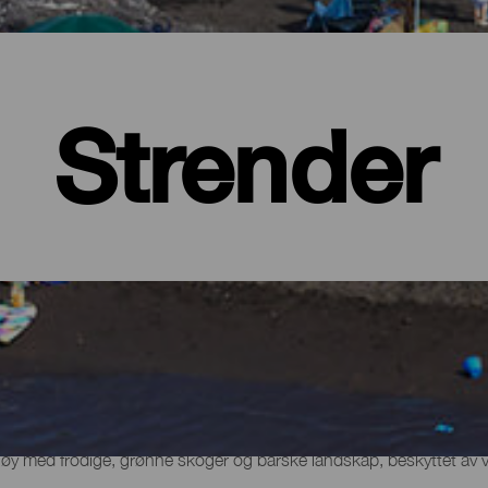
Strender
 øy med frodige, grønne skoger og barske landskap, beskyttet av 