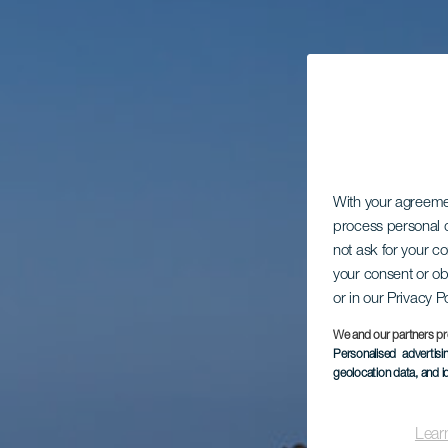
With your agreem
process personal d
not ask for your c
your consent or ob
or in our Privacy P
We and our partners pr
Personalised advertis
geolocation data, and i
Lear