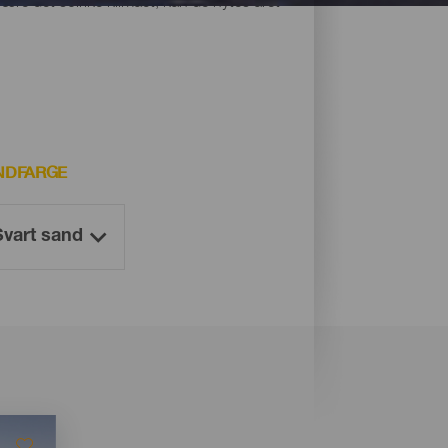
være det solrike klimaet, kan de nytes året
NDFARGE