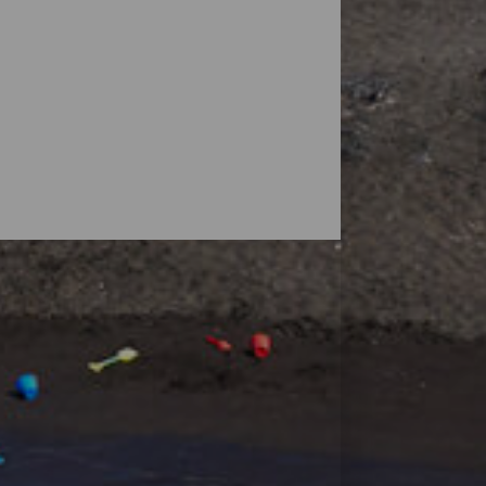
vulkaner, men øyas natur overrasker også
små strender, ved foten av fjell eller