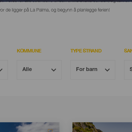
het. Felles for alle strendene er den unike svarte sanden, og takket 
r de ligger på La Palma, og begynn å planlegge ferien!
KOMMUNE
TYPE STRAND
SA
Imagen
Imagen
Listado