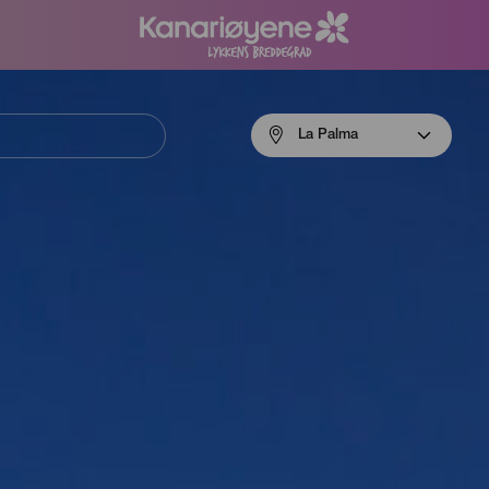
Menú
La Palma
navigation
La
Palma