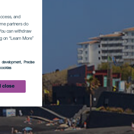
 access, and
Some partners do
. You can withdraw
ing on “Learn More”
s development
, Precise
l cookies
 close