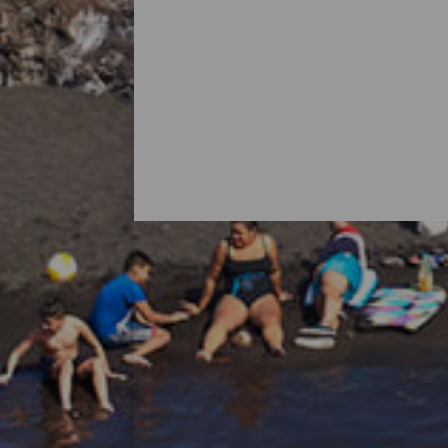
Alle strendene på La Palma
Det er vanlig å tenke på La Palma som en
med flotte strender. Det finnes bystrender m