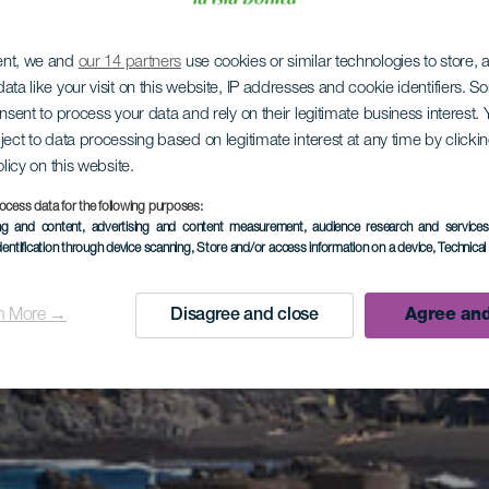
ent, we and
our 14 partners
use cookies or similar technologies to store,
ata like your visit on this website, IP addresses and cookie identifiers. 
onsent to process your data and rely on their legitimate business interest
ject to data processing based on legitimate interest at any time by click
olicy on this website.
ocess data for the following purposes:
ing and content, advertising and content measurement, audience research and service
dentification through device scanning
, Store and/or access information on a device
, Technica
n More →
Disagree and close
Agree and