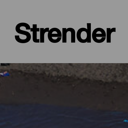
Strender
 øy med frodige, grønne skoger og barske landskap, beskyttet av 
ed alle fasiliteter, store strender hvor du finner din egen plass, og 