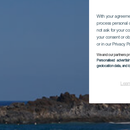
With your agreem
process personal d
not ask for your c
your consent or ob
or in our Privacy P
We and our partners pr
Personalised advertis
geolocation data, and i
Lear