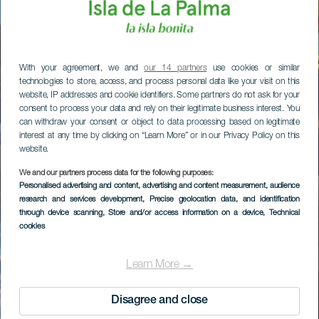
With your agreement, we and
our 14 partners
use cookies or similar
technologies to store, access, and process personal data like your visit on this
website, IP addresses and cookie identifiers. Some partners do not ask for your
consent to process your data and rely on their legitimate business interest. You
can withdraw your consent or object to data processing based on legitimate
interest at any time by clicking on “Learn More” or in our Privacy Policy on this
website.
We and our partners process data for the following purposes:
Personalised advertising and content, advertising and content measurement, audience
research and services development
, Precise geolocation data, and identification
through device scanning
, Store and/or access information on a device
, Technical
cookies
Learn More →
Disagree and close