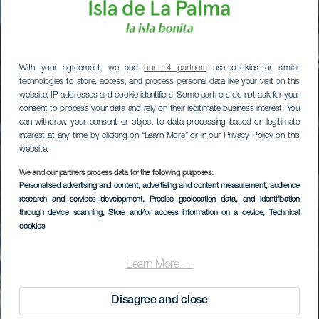
With your agreement, we and
our 14 partners
use cookies or similar
technologies to store, access, and process personal data like your visit on this
website, IP addresses and cookie identifiers. Some partners do not ask for your
consent to process your data and rely on their legitimate business interest. You
can withdraw your consent or object to data processing based on legitimate
interest at any time by clicking on “Learn More” or in our Privacy Policy on this
website.
We and our partners process data for the following purposes:
Personalised advertising and content, advertising and content measurement, audience
research and services development
, Precise geolocation data, and identification
through device scanning
, Store and/or access information on a device
, Technical
cookies
Learn More →
Disagree and close