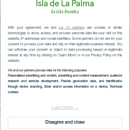
With your agreement, we and
our 14 partners
use cookies or similar
technologies to store, access, and process personal data like your visit on this
website, IP addresses and cookie identifiers. Some partners do not ask for your
consent to process your data and rely on their legitimate business interest. You
can withdraw your consent or object to data processing based on legitimate
interest at any time by clicking on “Learn More” or in our Privacy Policy on this
website.
We and our partners process data for the following purposes:
Personalised advertising and content, advertising and content measurement, audience
research and services development
, Precise geolocation data, and identification
through device scanning
, Store and/or access information on a device
, Technical
cookies
Learn More →
Disagree and close