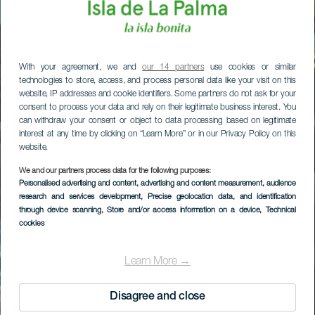
With your agreement, we and
our 14 partners
use cookies or similar
technologies to store, access, and process personal data like your visit on this
website, IP addresses and cookie identifiers. Some partners do not ask for your
consent to process your data and rely on their legitimate business interest. You
can withdraw your consent or object to data processing based on legitimate
interest at any time by clicking on “Learn More” or in our Privacy Policy on this
website.
We and our partners process data for the following purposes:
Personalised advertising and content, advertising and content measurement, audience
research and services development
, Precise geolocation data, and identification
through device scanning
, Store and/or access information on a device
, Technical
cookies
Learn More →
Disagree and close