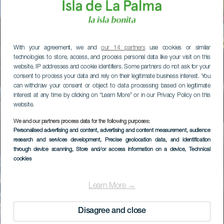
With your agreement, we and
our 14 partners
use cookies or similar
technologies to store, access, and process personal data like your visit on this
website, IP addresses and cookie identifiers. Some partners do not ask for your
consent to process your data and rely on their legitimate business interest. You
can withdraw your consent or object to data processing based on legitimate
interest at any time by clicking on “Learn More” or in our Privacy Policy on this
website.
We and our partners process data for the following purposes:
Personalised advertising and content, advertising and content measurement, audience
research and services development
, Precise geolocation data, and identification
through device scanning
, Store and/or access information on a device
, Technical
cookies
Learn More →
Disagree and close