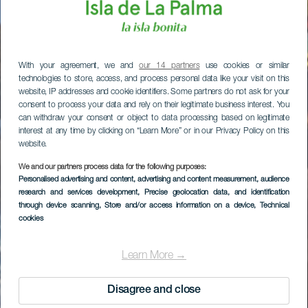
With your agreement, we and
our 14 partners
use cookies or similar
technologies to store, access, and process personal data like your visit on this
website, IP addresses and cookie identifiers. Some partners do not ask for your
consent to process your data and rely on their legitimate business interest. You
can withdraw your consent or object to data processing based on legitimate
interest at any time by clicking on “Learn More” or in our Privacy Policy on this
website.
We and our partners process data for the following purposes:
Personalised advertising and content, advertising and content measurement, audience
research and services development
, Precise geolocation data, and identification
through device scanning
, Store and/or access information on a device
, Technical
cookies
Learn More →
Disagree and close