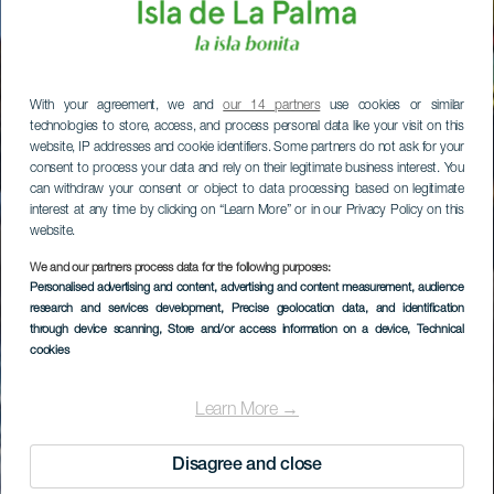
With your agreement, we and
our 14 partners
use cookies or similar
technologies to store, access, and process personal data like your visit on this
website, IP addresses and cookie identifiers. Some partners do not ask for your
consent to process your data and rely on their legitimate business interest. You
can withdraw your consent or object to data processing based on legitimate
interest at any time by clicking on “Learn More” or in our Privacy Policy on this
website.
We and our partners process data for the following purposes:
Personalised advertising and content, advertising and content measurement, audience
research and services development
, Precise geolocation data, and identification
through device scanning
, Store and/or access information on a device
, Technical
cookies
Learn More →
Disagree and close